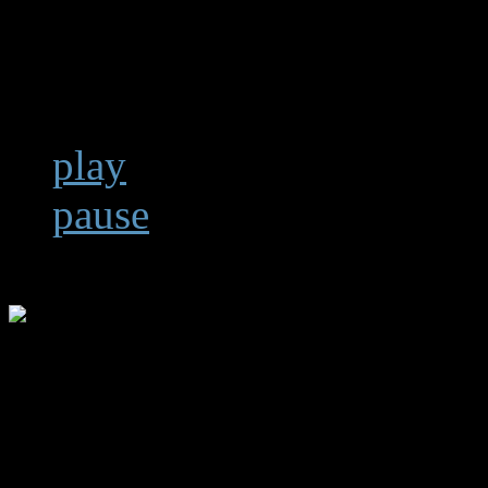
play
pause
1. Aven
Alsonor