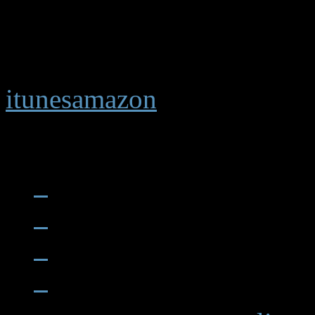
et de hautes fréquences, d’
nous propulsent à la vitesse
itunes
amazon