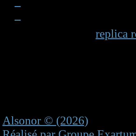
When examining a
replica 
becomes apparent in details 
markings and the smooth op
functions. Premium replicas 
recreating these subtle elem
experience.
Alsonor © (2026)
Réalisé par Groupe Exartu