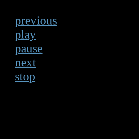
previous
play
pause
next
stop
Alexandre Bouchard,
c