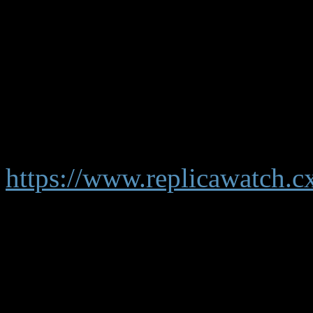
cet univers épicurien, ses c
rythme de ses découver
l’autodidacte acquiert un 
qui vit en lui, trouve écho d
et groupes issus d’époq
https://www.replicawatch.c
different watch models side
informed purchasing decisi
en conception sonore, Alex
solo en produisant, en 200